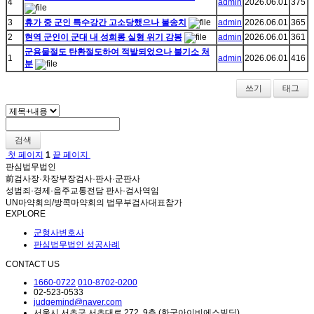
4
admin
2026.06.01
375
3
휴가 중 군인 특수강간 고소당했으나 불송치
admin
2026.06.01
365
2
현역 군인이 군대 내 성희롱 실형 위기 감봉
admin
2026.06.01
361
군용물절도 탄환절도하여 적발되었으나 불기소 처
1
admin
2026.06.01
416
분
쓰기
태그
검색
첫 페이지
1
끝 페이지
판심법무법인
前검사장·차장부장검사·판사·군판사
성범죄·경제·음주교통전담 판사·검사역임
UN마약회의/방콕마약회의 법무부검사대표참가
EXPLORE
군형사변호사
판심법무법인 성공사례
CONTACT US
1660-0722
010-8702-0200
02-523-0533
judgemind@naver.com
서울시 서초구 서초대로 272, 9층 (한국아이비에스빌딩)