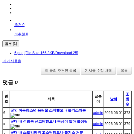
추천 0
비추천 0
첨부 [
1
]
5.png
[File Size:156.3KB/Download:25]
이 게시물을
이 글의 추천인 목록
게시글 수정 내역
목록
댓글
0
조
번
글쓴
제목
날짜
회
호
이
수
군인 아동청소년 음란물 소지했으나 불기소처분
6
admin
2026.06.01
373
군대 내 성희롱 신고당했으나 판심이 맡아 불성립
»
admin
2026.06.01
379
군대 내 스토킹행위 고소당했으나 불기소 처분