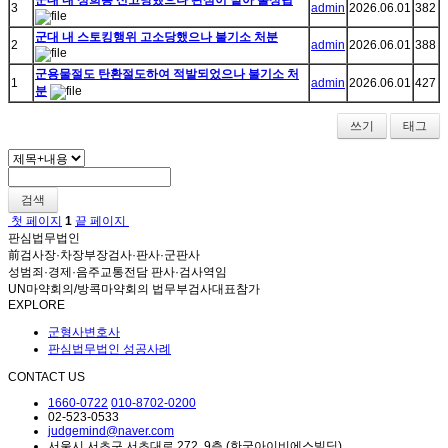
군대 내 성희롱 신고당했으나 판심이 맡아 불성립
3
admin
2026.06.01
382
군대 내 스토킹행위 고소당했으나 불기소 처분
2
admin
2026.06.01
388
군용물절도 탄환절도하여 적발되었으나 불기소 처
1
admin
2026.06.01
427
분
쓰기
태그
검색
첫 페이지
1
끝 페이지
판심법무법인
前검사장·차장부장검사·판사·군판사
성범죄·경제·음주교통전담 판사·검사역임
UN마약회의/방콕마약회의 법무부검사대표참가
EXPLORE
군형사변호사
판심법무법인 성공사례
CONTACT US
1660-0722
010-8702-0200
02-523-0533
judgemind@naver.com
서울시 서초구 서초대로 272, 9층 (한국아이비에스빌딩)