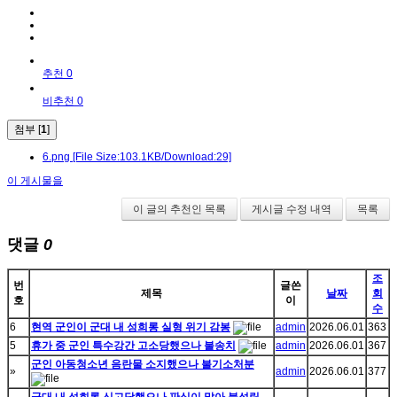
추천 0
비추천 0
첨부 [
1
]
6.png
[File Size:103.1KB/Download:29]
이 게시물을
이 글의 추천인 목록
게시글 수정 내역
목록
댓글
0
조
번
글쓴
제목
날짜
회
호
이
수
6
현역 군인이 군대 내 성희롱 실형 위기 감봉
admin
2026.06.01
363
5
휴가 중 군인 특수강간 고소당했으나 불송치
admin
2026.06.01
367
군인 아동청소년 음란물 소지했으나 불기소처분
»
admin
2026.06.01
377