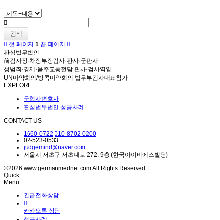
검색
첫 페이지
1
끝 페이지
판심법무법인
前검사장·차장부장검사·판사·군판사
성범죄·경제·음주교통전담 판사·검사역임
UN마약회의/방콕마약회의 법무부검사대표참가
EXPLORE
군형사변호사
판심법무법인 성공사례
CONTACT US
1660-0722
010-8702-0200
02-523-0533
judgemind@naver.com
서울시 서초구 서초대로 272, 9층 (한국아이비에스빌딩)
©2026 www.germanmednet.com All Rights Reserved.
Quick
Menu
긴급전화상담
카카오톡 상담
성공사례