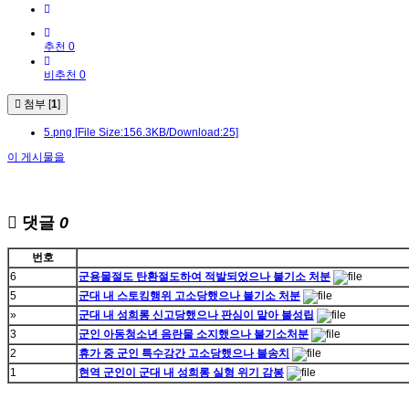
추천 0
비추천 0
첨부 [
1
]
5.png
[File Size:156.3KB/Download:25]
이 게시물을
댓글
0
번호
6
군용물절도 탄환절도하여 적발되었으나 불기소 처분
5
군대 내 스토킹행위 고소당했으나 불기소 처분
»
군대 내 성희롱 신고당했으나 판심이 맡아 불성립
3
군인 아동청소년 음란물 소지했으나 불기소처분
2
휴가 중 군인 특수강간 고소당했으나 불송치
1
현역 군인이 군대 내 성희롱 실형 위기 감봉